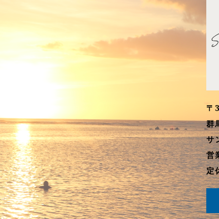
〒3
群
サ
営業
定