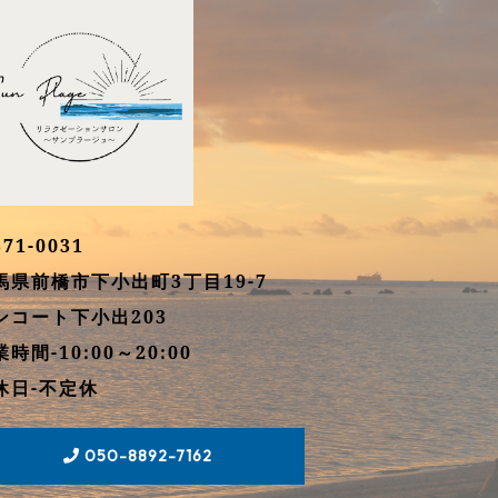
71-0031
馬県前橋市下小出町3丁目19-7
ンコート下小出203
時間-10:00～20:00
休日-不定休
050-8892-7162